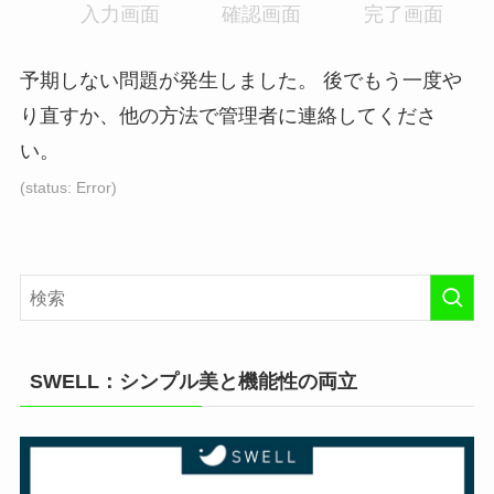
入力画面
現
確認画面
現
完了画面
現
在
在
在
表
表
表
予期しない問題が発生しました。 後でもう一度や
示
示
示
り直すか、他の方法で管理者に連絡してくださ
さ
さ
さ
い。
れ
れ
れ
て
て
て
(status: Error)
い
い
い
る
る
る
画
画
画
面
面
面
で
で
で
す。
す。
す。
SWELL：シンプル美と機能性の両立